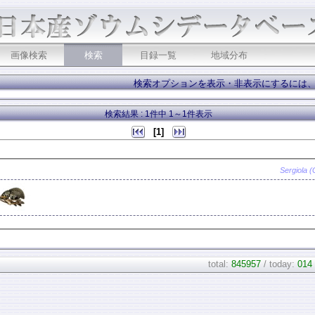
画像検索
検索
目録一覧
地域分布
検索オプションを表示・非表示にするには
検索結果 : 1件中 1～1件表示
[1]
Sergiola (G
total:
845957
/ today:
014