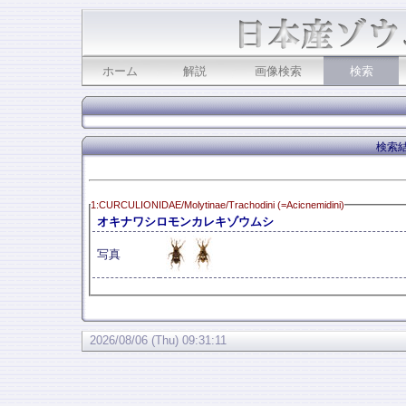
ホーム
解説
画像検索
検索
検索結
1:CURCULIONIDAE/Molytinae/Trachodini (=Acicnemidini)
オキナワシロモンカレキゾウムシ
写真
2026/08/06 (Thu) 09:31:11