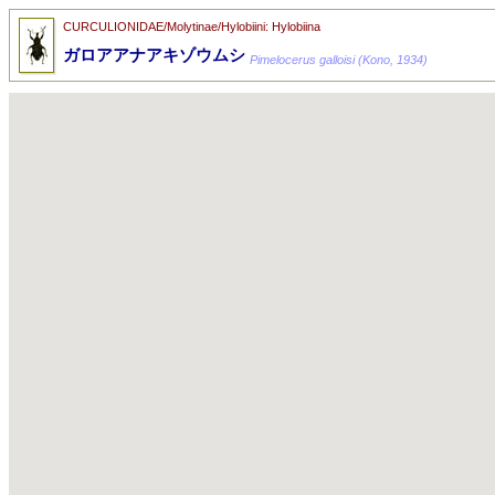
CURCULIONIDAE/Molytinae/Hylobiini: Hylobiina
ガロアアナアキゾウムシ
Pimelocerus galloisi (Kono, 1934)