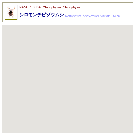
NANOPHYIDAE/Nanophyinae/Nanophyini
シロモンチビゾウムシ
Nanophyes albovittatus Roelofs, 1874