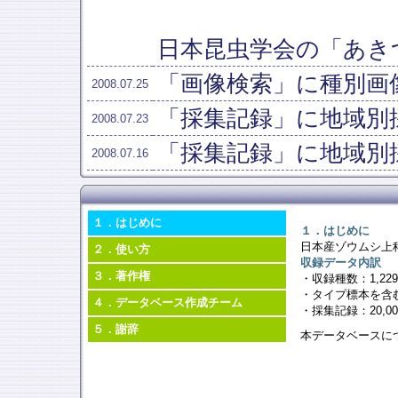
日本昆虫学会の「あき
「画像検索」に種別画
2008.07.25
「採集記録」に地域別採集記録
2008.07.23
「採集記録」に地域別
2008.07.16
１．はじめに
１．はじめに
日本産ゾウムシ上
２．使い方
収録データ内訳
３．著作権
・収録種数：1,22
・タイプ標本を含む
４．データベース作成チーム
・採集記録：20,0
５．謝辞
本データベースに